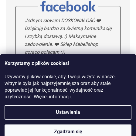
Jednym słowem DOSKONAŁOŚĆ ❤️
Dziękuję bardzo za świetną komunikację
i szybką dostawę. :) Maksymalne
zadowolenie. ❤️ Sklep Mabellshop
gorąco polecam :))
Korzystamy z plików cookies!
Używamy plików cookie, aby Twoja wizyta w naszej
Maria H.
5/5
witrynie była jak najprzyjemniejsza oraz aby stale
poprawiać jej funkcjonalność, wydajność oraz
KOLEJNA OPINIA
użyteczność.
Więcej informacji
.
Ustawienia
Dostawa od 10,99 zł lub
gratis od 149 zł
Zgadzam się