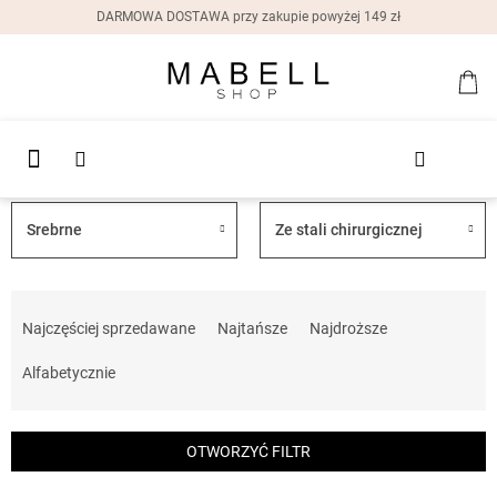
Przejść
DARMOWA DOSTAWA przy zakupie powyżej 149 zł
do
treści
Nowości
KO
Pierścionki
Pierścionki
Kolczyki
Bransoletki
Srebrne
Ze stali chirurgicznej
Naszyjniki
S
o
Najczęściej sprzedawane
Najtańsze
Najdroższe
Zegarki
r
damskie
t
Alfabetycznie
o
Pudełka
na
w
prezent
a
OTWORZYĆ FILTR
n
Zniżki
i