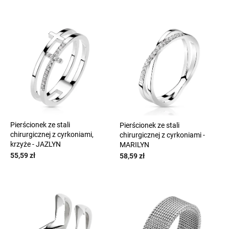
L
e
i
p
s
r
t
o
a
d
p
u
r
k
o
t
d
ó
u
w
k
t
Pierścionek ze stali
Pierścionek ze stali
chirurgicznej z cyrkoniami,
chirurgicznej z cyrkoniami -
ó
krzyże - JAZLYN
MARILYN
w
55,59 zł
58,59 zł