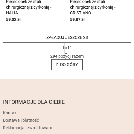
Pierścionek ze stali
Pierścionek ze stali
chirurgicznej z cyrkonią -
chirurgicznej z cyrkonią -
HALIA
CRISTIANO
59,02 zł
59,87 zł
ZAŁADUJ JESZCZE 28
P
1
11
a
K
g
294
pozycji razem
o
i
n
DO GÓRY
n
t
a
c
r
j
S
o
a
l
t
k
o
i
p
INFORMACJE DLA CIEBIE
l
k
i
Kontakt
a
s
Dostawa i płatność
t
y
Reklamacja i zwrot towaru