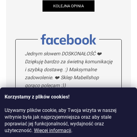
KOLEJNA OPINIA
Jednym słowem DOSKONAŁOŚĆ ❤️
Dziękuję bardzo za świetną komunikację
i szybką dostawę. :) Maksymalne
zadowolenie. ❤️ Sklep Mabellshop
gorąco polecam :))
Korzystamy z plików cookies!
Używamy plików cookie, aby Twoja wizyta w naszej
Maria H.
5/5
witrynie była jak najprzyjemniejsza oraz aby stale
poprawiać jej funkcjonalność, wydajność oraz
KOLEJNA OPINIA
użyteczność.
Więcej informacji
.