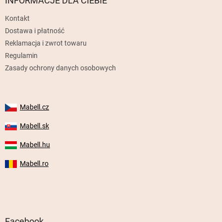
INFORMACJE DLA CIEBIE
k
Kontakt
a
Dostawa i płatność
Reklamacja i zwrot towaru
Regulamin
Zasady ochrony danych osobowych
Mabell.cz
Mabell.sk
Mabell.hu
Mabell.ro
Facebook