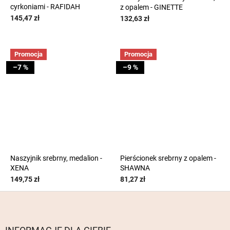
cyrkoniami - RAFIDAH
z opalem - GINETTE
145,47 zł
132,63 zł
Promocja
Promocja
–7 %
–9 %
Naszyjnik srebrny, medalion -
Pierścionek srebrny z opalem -
XENA
SHAWNA
149,75 zł
81,27 zł
S
t
o
p