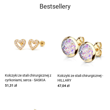
Bestsellery
Kolczyki ze stali chirurgicznej z
Kolczyki ze stali chirurgicznej -
cyrkoniami, serca - SASKIA
HILLARY
51,31 zł
47,04 zł
naramky z ocele
naramky z ocele
?
?
G_BS10:10:PLN:P:f
G_BS10:10:PLN:P:f