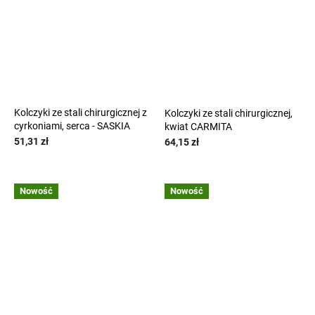
Kolczyki ze stali chirurgicznej z
Kolczyki ze stali chirurgicznej,
cyrkoniami, serca - SASKIA
kwiat CARMITA
51,31 zł
64,15 zł
Nowość
Nowość