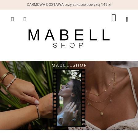
Przejść
DARMOWA DOSTAWA przy zakupie powyżej 149 zł
do
treści
Nowości
KOSZY
Pierścionki
Kolczyki
Bransoletki
Naszyjniki
Zegarki
damskie
Pudełka
na
prezent
Zniżki