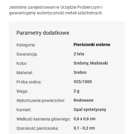
Jesteśmy zarejestrowani w Urzędzie Probierczym i
gwarantujemy autentyczność metali szlachetnych.
Parametry dodatkowe
Pierścionki srebrne
Kategoria
:
2 lata
Gwarancja
:
Srebrny, Niebieski
Kolor
:
Srebro
Materiał
:
925/1000
Próba srebra
:
2 g
Waga
:
Rodowane
Wykończenie powierzchni
:
Opal syntetyczny
Kamień
:
0,6 x 0,6 cm
Wielkość kamienia głównego
:
0,1 - 0,2 cm
Szerokość pierścionka
: