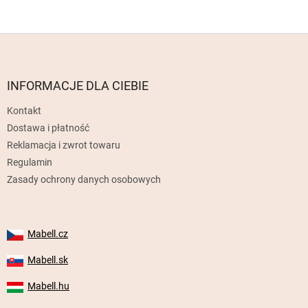
S
t
o
p
INFORMACJE DLA CIEBIE
k
Kontakt
a
Dostawa i płatność
Reklamacja i zwrot towaru
Regulamin
Zasady ochrony danych osobowych
Mabell.cz
Mabell.sk
Mabell.hu