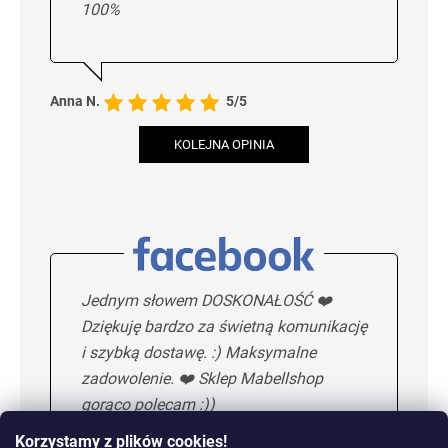
100%
Anna N.
5/5
KOLEJNA OPINIA
Jednym słowem DOSKONAŁOŚĆ ❤️
Dziękuję bardzo za świetną komunikację
i szybką dostawę. :) Maksymalne
zadowolenie. ❤️ Sklep Mabellshop
gorąco polecam :))
Korzystamy z plików cookies!