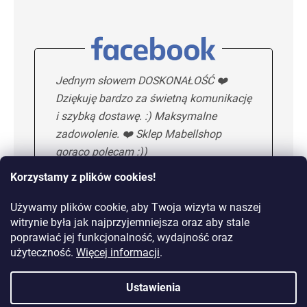
Jednym słowem DOSKONAŁOŚĆ ❤️
Dziękuję bardzo za świetną komunikację
i szybką dostawę. :) Maksymalne
zadowolenie. ❤️ Sklep Mabellshop
gorąco polecam :))
Korzystamy z plików cookies!
Używamy plików cookie, aby Twoja wizyta w naszej
Maria H.
5/5
witrynie była jak najprzyjemniejsza oraz aby stale
poprawiać jej funkcjonalność, wydajność oraz
KOLEJNA OPINIA
użyteczność.
Więcej informacji
.
Ustawienia