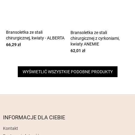
Bransoletka ze stali
Bransoletka ze stali
chirurgicznej, kwiaty - ALBERTA
chirurgicznej z cyrkoniami,
kwiaty ANEMIE
66,29 zł
62,01 zł
WYŚWIETLIĆ WSZYSTKIE PODOBNE PRODUKTY
S
t
o
p
INFORMACJE DLA CIEBIE
k
Kontakt
a