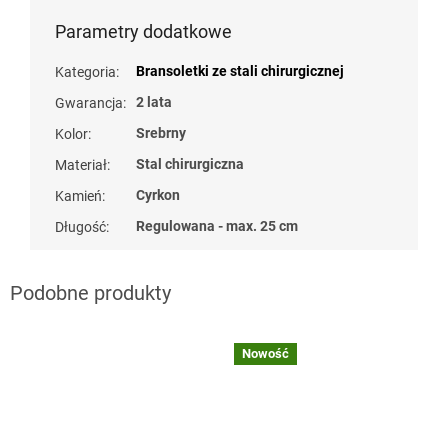
Parametry dodatkowe
Bransoletki ze stali chirurgicznej
Kategoria
:
2 lata
Gwarancja
:
Srebrny
Kolor
:
Stal chirurgiczna
Materiał
:
Cyrkon
Kamień
:
Regulowana - max. 25 cm
Długość
:
naramky z ocele
Nowość
?
G_BS10:10:PLN:P:f