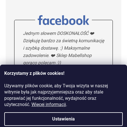
Jednym słowem DOSKONAŁOŚĆ ❤️
Dziękuję bardzo za świetną komunikację
i szybką dostawę. :) Maksymalne
zadowolenie. ❤️ Sklep Mabellshop
gorąco polecam :))
Korzystamy z plików cookies!
Używamy plików cookie, aby Twoja wizyta w naszej
Maria H.
5/5
witrynie była jak najprzyjemniejsza oraz aby stale
poprawiać jej funkcjonalność, wydajność oraz
KOLEJNA OPINIA
użyteczność.
Więcej informacji
.
Ustawienia