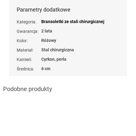
Parametry dodatkowe
Bransoletki ze stali chirurgicznej
Kategoria
:
2 lata
Gwarancja
:
Różowy
Kolor
:
Stal chirurgiczna
Materiał
:
Cyrkon, perła
Kamień
:
6 cm
Średnica
:
naramky z ocele
naramky z ocele
?
?
G_BS10:10:PLN:P:f
G_BS10:10:PLN:P:f