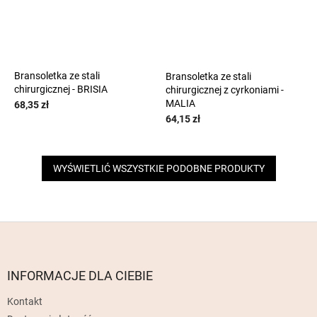
Bransoletka ze stali
Bransoletka ze stali
chirurgicznej - BRISIA
chirurgicznej z cyrkoniami -
MALIA
68,35 zł
64,15 zł
WYŚWIETLIĆ WSZYSTKIE PODOBNE PRODUKTY
S
t
o
p
INFORMACJE DLA CIEBIE
k
Kontakt
a