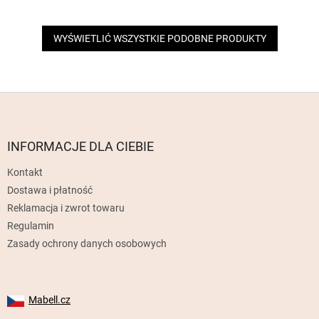
WYŚWIETLIĆ WSZYSTKIE PODOBNE PRODUKTY
S
t
o
p
INFORMACJE DLA CIEBIE
k
Kontakt
a
Dostawa i płatność
Reklamacja i zwrot towaru
Regulamin
Zasady ochrony danych osobowych
Mabell.cz