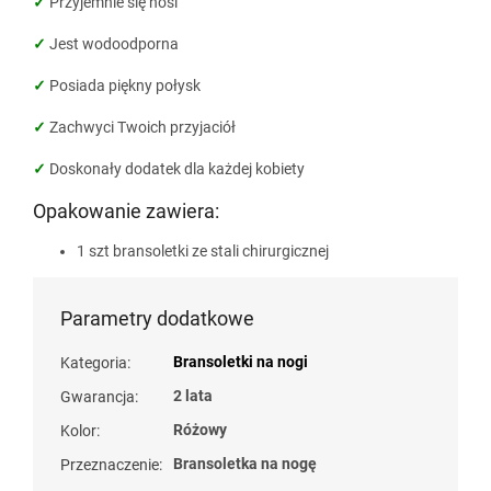
✓
Przyjemnie się nosi
✓
Jest wodoodporna
✓
Posiada piękny połysk
✓
Zachwyci Twoich przyjaciół
✓
Doskonały dodatek dla każdej kobiety
Opakowanie zawiera:
1 szt bransoletki ze stali chirurgicznej
Parametry dodatkowe
Bransoletki na nogi
Kategoria
:
2 lata
Gwarancja
:
Różowy
Kolor
:
Bransoletka na nogę
Przeznaczenie
: