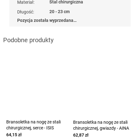
Stal chirurgiczna
Materiał
:
20 - 23 cm
Długość
:
Pozycja została wyprzedana…
naramky z ocele
naramky z ocele
?
?
G_BS10:10:PLN:P:f
G_BS10:10:PLN:P:f
Bransoletka na nogę ze stali
Bransoletka na nogę ze stali
chirurgicznej, serce - ISIS
chirurgicznej, gwiazdy - AINA
64,15 zł
62,87 zł