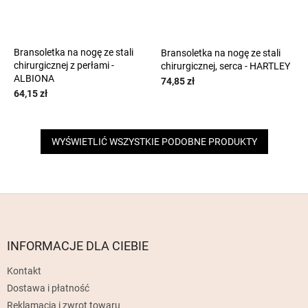
Bransoletka na nogę ze stali
Bransoletka na nogę ze stali
chirurgicznej z perłami -
chirurgicznej, serca - HARTLEY
ALBIONA
74,85 zł
64,15 zł
WYŚWIETLIĆ WSZYSTKIE PODOBNE PRODUKTY
S
t
o
p
INFORMACJE DLA CIEBIE
k
Kontakt
a
Dostawa i płatność
Reklamacja i zwrot towaru