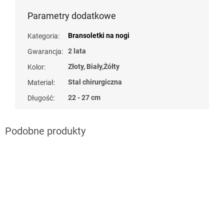
Parametry dodatkowe
Bransoletki na nogi
Kategoria
:
2 lata
Gwarancja
:
Złoty, Biały,Żółty
Kolor
:
Stal chirurgiczna
Materiał
:
22 - 27 cm
Długość
:
naramky z ocele
naramky z ocele
?
?
G_BS10:10:PLN:P:f
G_BS10:10:PLN:P:f