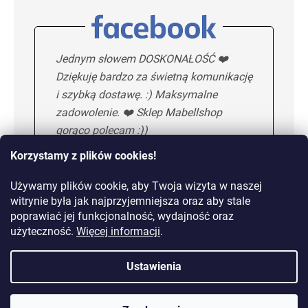
Jednym słowem DOSKONAŁOŚĆ ❤️
Dziękuję bardzo za świetną komunikację
i szybką dostawę. :) Maksymalne
zadowolenie. ❤️ Sklep Mabellshop
gorąco polecam :))
Korzystamy z plików cookies!
Używamy plików cookie, aby Twoja wizyta w naszej
Maria H.
5/5
witrynie była jak najprzyjemniejsza oraz aby stale
poprawiać jej funkcjonalność, wydajność oraz
KOLEJNA OPINIA
użyteczność.
Więcej informacji
.
Ustawienia
Dostawa od 10,99 zł lub
gratis od 149 zł