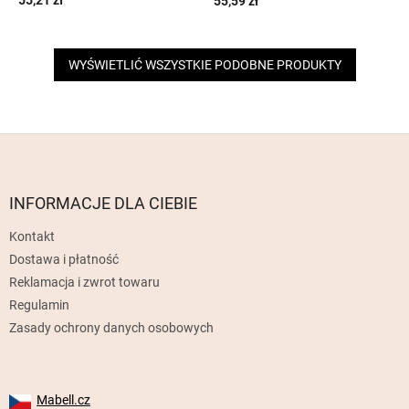
55,21 zł
55,59 zł
WYŚWIETLIĆ WSZYSTKIE PODOBNE PRODUKTY
S
t
o
p
INFORMACJE DLA CIEBIE
k
Kontakt
a
Dostawa i płatność
Reklamacja i zwrot towaru
Regulamin
Zasady ochrony danych osobowych
Mabell.cz