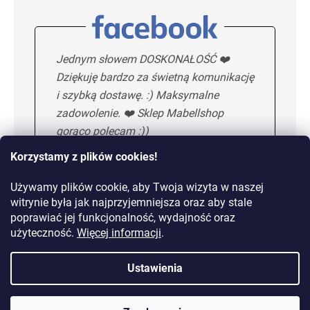
Jednym słowem DOSKONAŁOŚĆ ❤️
Dziękuję bardzo za świetną komunikację
i szybką dostawę. :) Maksymalne
zadowolenie. ❤️ Sklep Mabellshop
gorąco polecam :))
Korzystamy z plików cookies!
Używamy plików cookie, aby Twoja wizyta w naszej
Maria H.
5/5
witrynie była jak najprzyjemniejsza oraz aby stale
poprawiać jej funkcjonalność, wydajność oraz
KOLEJNA OPINIA
użyteczność.
Więcej informacji
.
Ustawienia
Dostawa od 10,99 zł lub
gratis od 149 zł