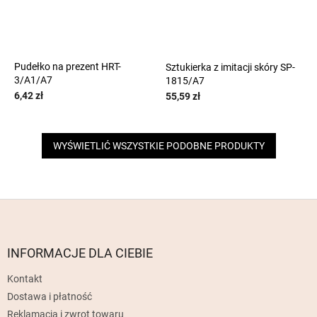
Pudełko na prezent HRT-
Sztukierka z imitacji skóry SP-
3/A1/A7
1815/A7
6,42 zł
55,59 zł
WYŚWIETLIĆ WSZYSTKIE PODOBNE PRODUKTY
S
t
o
p
INFORMACJE DLA CIEBIE
k
Kontakt
a
Dostawa i płatność
Reklamacja i zwrot towaru