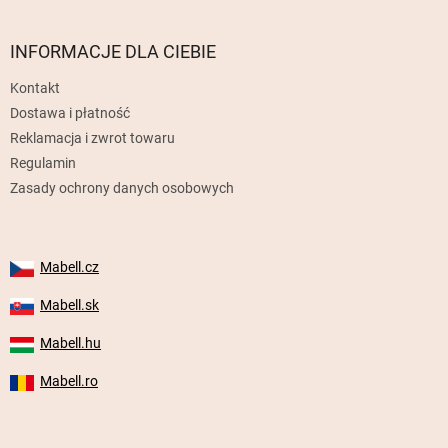
t
o
p
INFORMACJE DLA CIEBIE
k
Kontakt
a
Dostawa i płatność
Reklamacja i zwrot towaru
Regulamin
Zasady ochrony danych osobowych
Mabell.cz
Mabell.sk
Mabell.hu
Mabell.ro