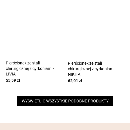
Pierścionek ze stali
Pierścionek ze stali
chirurgicznej z cyrkoniami -
chirurgicznej z cyrkoniami -
LIVIA
NIKITA
55,59 zł
62,01 zł
WYŚWIETLIĆ WSZYSTKIE PODOBNE PRODUKTY
S