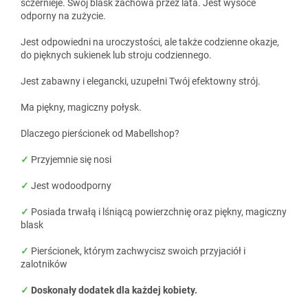
sczernieje. Swój blask zachowa przez lata. Jest wysoce
odporny na zużycie.
Jest odpowiedni na uroczystości, ale także codzienne okazje,
do pięknych sukienek lub stroju codziennego.
Jest zabawny i elegancki, uzupełni Twój efektowny strój.
Ma piękny, magiczny połysk.
Dlaczego pierścionek od Mabellshop?
✓
Przyjemnie się nosi
✓
Jest wodoodporny
✓
Posiada trwałą i lśniącą powierzchnię oraz piękny, magiczny
blask
✓
Pierścionek, którym zachwycisz swoich przyjaciół i
zalotników
✓
Doskonały dodatek dla każdej kobiety.