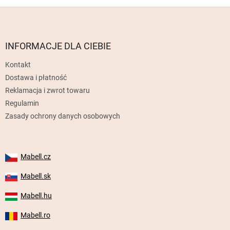
S
t
o
p
INFORMACJE DLA CIEBIE
k
Kontakt
a
Dostawa i płatność
Reklamacja i zwrot towaru
Regulamin
Zasady ochrony danych osobowych
Mabell.cz
Mabell.sk
Mabell.hu
Mabell.ro