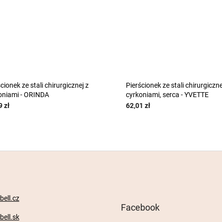
cionek ze stali chirurgicznej z
Pierścionek ze stali chirurgiczne
oniami - ORINDA
cyrkoniami, serca - YVETTE
9 zł
62,01 zł
ell.cz
Facebook
ell.sk