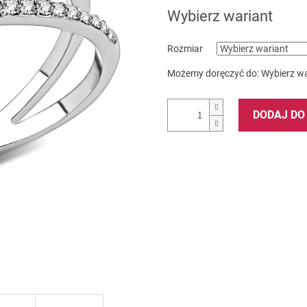
5
Wybierz wariant
gwiazdek.
Rozmiar
Możemy doręczyć do:
Wybierz wa
DODAJ DO