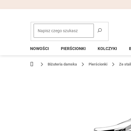
Przejść
do
treści
NOWOŚCI
PIERŚCIONKI
KOLCZYKI
Home
Biżuteria damska
Pierścionki
Ze stal