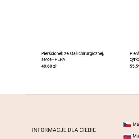
Pierścionek ze stali chirurgicznej,
Pierś
serce - PEPA
cyrk
49,60 zł
55,5
S
t
o
p
k
Mab
INFORMACJE DLA CIEBIE
a
Mab