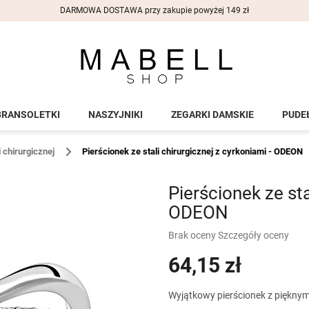
DARMOWA DOSTAWA przy zakupie powyżej 149 zł
BRANSOLETKI
NASZYJNIKI
ZEGARKI DAMSKIE
PUDE
i chirurgicznej
Pierścionek ze stali chirurgicznej z cyrkoniami - ODEON
Pierścionek ze sta
ODEON
Średnia
Brak oceny
Szczegóły oceny
ocena
64,15 zł
produktu
wynosi
0,0
Cena
Wyjątkowy pierścionek z pięknym 
na
jednostkowa: