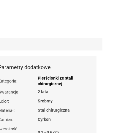
Parametry dodatkowe
Pierścionki ze stali
Kategoria
:
chirurgicznej
2 lata
Gwarancja
:
Srebrny
Kolor
:
Stal chirurgiczna
Materiał
:
Cyrkon
Kamień
:
Szerokość
0,1 - 0,6 cm