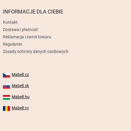
o
p
INFORMACJE DLA CIEBIE
k
Kontakt
a
Dostawa i płatność
Reklamacja i zwrot towaru
Regulamin
Zasady ochrony danych osobowych
Mabell.cz
Mabell.sk
Mabell.hu
Mabell.ro