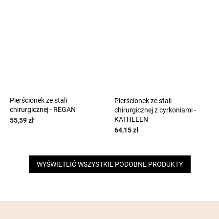
Pierścionek ze stali
Pierścionek ze stali
chirurgicznej - REGAN
chirurgicznej z cyrkoniami -
KATHLEEN
55,59 zł
64,15 zł
WYŚWIETLIĆ WSZYSTKIE PODOBNE PRODUKTY
S
t