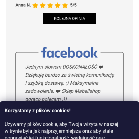
Anna N.
5/5
KOLEJNA OPINIA
Jednym słowem DOSKONAŁOŚĆ ❤️
Dziękuję bardzo za świetną komunikację
i szybką dostawę. :) Maksymalne
zadowolenie. ❤️ Sklep Mabellshop
gorąco polecam :))
Korzystamy z plików cookies!
Używamy plików cookie, aby Twoja wizyta w naszej
Maria H.
5/5
witrynie była jak najprzyjemniejsza oraz aby stale
poprawiać jej funkcjonalność, wydajność oraz