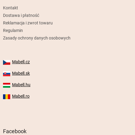
k
Kontakt
a
Dostawa i płatność
Reklamacja i zwrot towaru
Regulamin
Zasady ochrony danych osobowych
Mabell.cz
Mabell.sk
Mabell.hu
Mabell.ro
Facebook