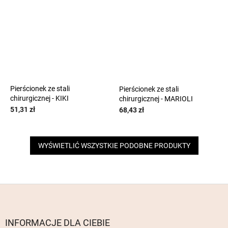
Pierścionek ze stali
Pierścionek ze stali
chirurgicznej - KIKI
chirurgicznej - MARIOLI
51,31 zł
68,43 zł
WYŚWIETLIĆ WSZYSTKIE PODOBNE PRODUKTY
S
t
o
p
INFORMACJE DLA CIEBIE