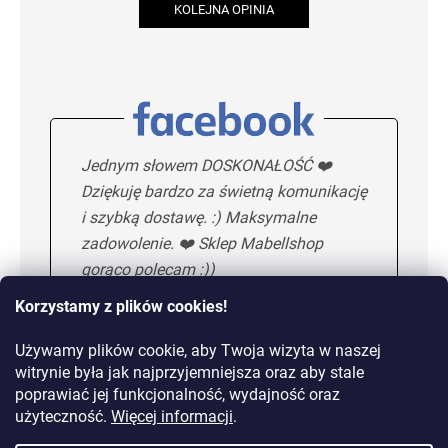
KOLEJNA OPINIA
Jednym słowem DOSKONAŁOŚĆ ❤️
Dziękuję bardzo za świetną komunikację
i szybką dostawę. :) Maksymalne
zadowolenie. ❤️ Sklep Mabellshop
gorąco polecam :))
Korzystamy z plików cookies!
Używamy plików cookie, aby Twoja wizyta w naszej
Maria H.
5/5
witrynie była jak najprzyjemniejsza oraz aby stale
poprawiać jej funkcjonalność, wydajność oraz
KOLEJNA OPINIA
użyteczność.
Więcej informacji
.