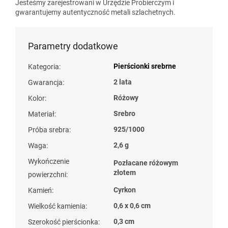
Jesteśmy zarejestrowani w Urzędzie Probierczym i
gwarantujemy autentyczność metali szlachetnych.
Parametry dodatkowe
Pierścionki srebrne
Kategoria
:
2 lata
Gwarancja
:
Różowy
Kolor
:
Srebro
Materiał
:
925/1000
Próba srebra
:
2,6 g
Waga
:
Wykończenie
Pozłacane różowym
złotem
powierzchni
:
Cyrkon
Kamień
:
0,6 x 0,6 cm
Wielkość kamienia
:
0,3 cm
Szerokość pierścionka
: