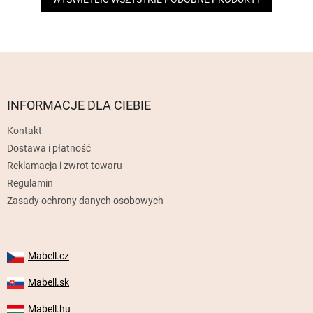
S
t
o
p
INFORMACJE DLA CIEBIE
k
Kontakt
a
Dostawa i płatność
Reklamacja i zwrot towaru
Regulamin
Zasady ochrony danych osobowych
Mabell.cz
Mabell.sk
Mabell.hu