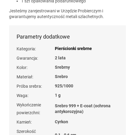
1 szt opakowania podarunkowego
Jesteśmy zarejestrowani w Urzędzie Probierczym i
gwarantujemy autentyczność metali szlachetnych.
Parametry dodatkowe
Pierścionki srebrne
Kategoria
:
2 lata
Gwarancja
:
Srebrny
Kolor
:
Srebro
Materiał
:
925/1000
Próba srebra
:
1 g
Waga
:
Wykończenie
Srebro 999 + E-coat (ochrona
antykorozyjna)
powierzchni
:
Cyrkon
Kamień
:
Szerokość