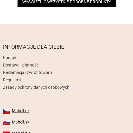
WYŚWIETLIĆ WSZYSTKIE PODOBNE PRODUKTY
S
t
o
p
INFORMACJE DLA CIEBIE
k
Kontakt
a
Dostawa i płatność
Reklamacja i zwrot towaru
Regulamin
Zasady ochrony danych osobowych
Mabell.cz
Mabell.sk