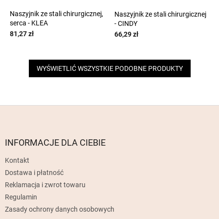
Naszyjnik ze stali chirurgicznej,
Naszyjnik ze stali chirurgicznej
serca - KLEA
- CINDY
81,27 zł
66,29 zł
WYŚWIETLIĆ WSZYSTKIE PODOBNE PRODUKTY
S
t
o
p
INFORMACJE DLA CIEBIE
k
Kontakt
a
Dostawa i płatność
Reklamacja i zwrot towaru
Regulamin
Zasady ochrony danych osobowych