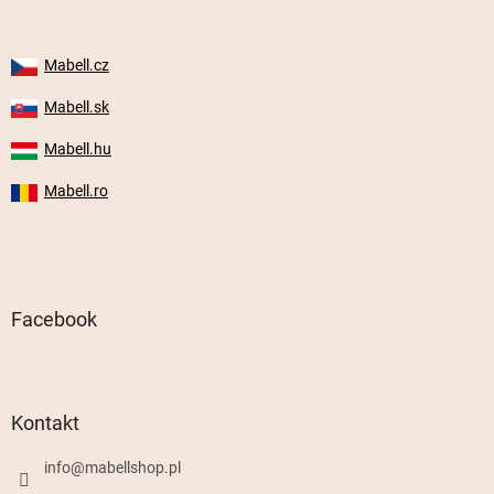
Mabell.cz
Mabell.sk
Mabell.hu
Mabell.ro
Facebook
Kontakt
info
@
mabellshop.pl