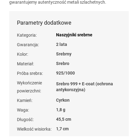
gwarantujemy autentyczność metali szlachetnych.
Parametry dodatkowe
Naszyjniki srebrne
Kategoria
:
2 lata
Gwarancja
:
Srebrny
Kolor
:
Srebro
Materiał
:
925/1000
Próba srebra
:
Wykończenie
Srebro 999 + E-coat (ochrona
antykorozyjna)
powierzchni
:
Cyrkon
Kamień
:
1,8 g
Waga
:
45,5 cm
Długość
:
1,7 cm
Wielkość wisiorka
: