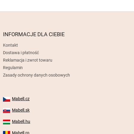
S
t
o
p
INFORMACJE DLA CIEBIE
k
Kontakt
a
Dostawa i płatność
Reklamacja i zwrot towaru
Regulamin
Zasady ochrony danych osobowych
Mabell.cz
Mabell.sk
Mabell.hu
Mabell.ro