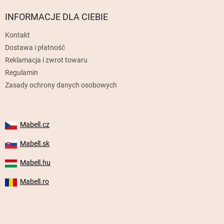
o
p
INFORMACJE DLA CIEBIE
k
Kontakt
a
Dostawa i płatność
Reklamacja i zwrot towaru
Regulamin
Zasady ochrony danych osobowych
Mabell.cz
Mabell.sk
Mabell.hu
Mabell.ro