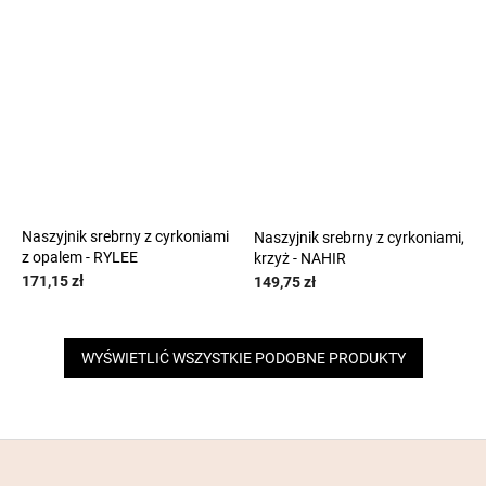
Naszyjnik srebrny z cyrkoniami
Naszyjnik srebrny z cyrkoniami,
z opalem - RYLEE
krzyż - NAHIR
171,15 zł
149,75 zł
WYŚWIETLIĆ WSZYSTKIE PODOBNE PRODUKTY
S
t