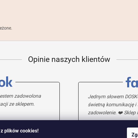
zeżone.
Opinie naszych klientów
e jestem zadowolona
Jednym słowem DOSKO
acji ze sklepem.
świetną komunikację i
zadowolenie. ❤️ Sklep
z plików cookies!
Zg
Maria H.