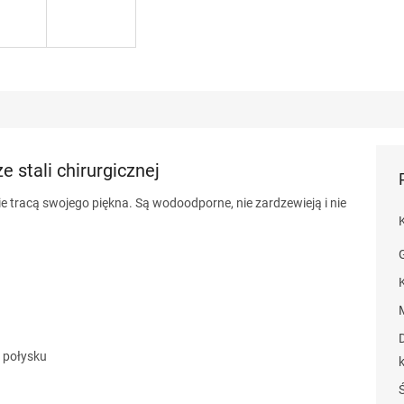
e stali chirurgicznej
 nie tracą swojego piękna. Są wodoodporne, nie zardzewieją i nie
m połysku