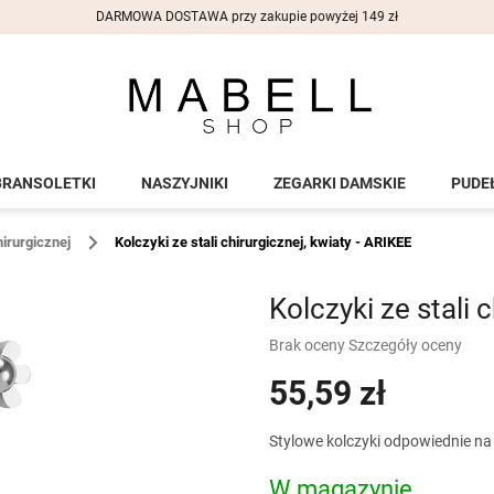
DARMOWA DOSTAWA przy zakupie powyżej 149 zł
BRANSOLETKI
NASZYJNIKI
ZEGARKI DAMSKIE
PUDE
hirurgicznej
Kolczyki ze stali chirurgicznej, kwiaty - ARIKEE
Kolczyki ze stali 
Średnia
Brak oceny
Szczegóły oceny
ocena
55,59 zł
produktu
wynosi
0,0
Cena
Stylowe kolczyki odpowiednie na
na
jednostkowa:
5
W magazynie
gwiazdek.