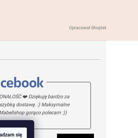
Opracował Shoptet
NAŁOŚĆ ❤️ Dziękuję bardzo za
 szybką dostawę. :) Maksymalne
 Mabellshop gorąco polecam :))
adzam się
5/5