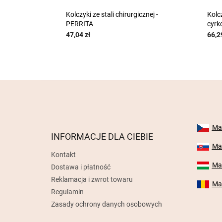
Kolczyki ze stali chirurgicznej -
Kolcz
PERRITA
cyrk
47,04 zł
66,2
S
t
o
p
k
Mab
INFORMACJE DLA CIEBIE
a
Mab
Kontakt
Mab
Dostawa i płatność
Reklamacja i zwrot towaru
Mab
Regulamin
Zasady ochrony danych osobowych