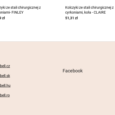
yki ze stali chirurgicznej z
Kolczyki ze stali chirurgicznej z
oniami- FINLEY
cyrkoniami, koła - CLAIRE
9 zł
51,31 zł
ell.cz
Facebook
ell.sk
ell.hu
ell.ro