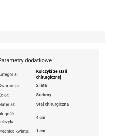
Parametry dodatkowe
Kolczyki ze stali
Kategoria
:
chirurgicznej
2 lata
Gwarancja
:
Srebrny
Kolor
:
Stal chirurgiczna
Materiał
:
Długość
4 cm
kolczyka
:
1 cm
Średnica kwiatu
: