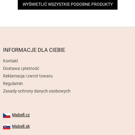
WYŚWIETLIĆ WSZYSTKIE PODOBNE PRODUKTY
S
t
o
p
INFORMACJE DLA CIEBIE
k
Kontakt
a
Dostawa i płatność
Reklamacja i zwrot towaru
Regulamin
Zasady ochrony danych osobowych
Mabell.cz
Mabell.sk