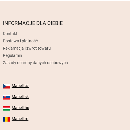
S
t
o
p
INFORMACJE DLA CIEBIE
k
Kontakt
a
Dostawa i płatność
Reklamacja i zwrot towaru
Regulamin
Zasady ochrony danych osobowych
Mabell.cz
Mabell.sk
Mabell.hu
Mabell.ro