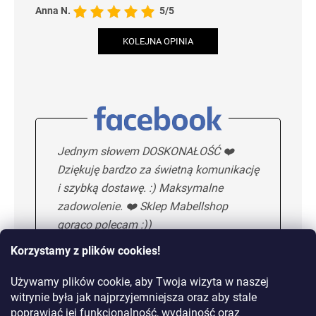
Anna N.
5/5
KOLEJNA OPINIA
Jednym słowem DOSKONAŁOŚĆ ❤️
Dziękuję bardzo za świetną komunikację
i szybką dostawę. :) Maksymalne
zadowolenie. ❤️ Sklep Mabellshop
gorąco polecam :))
Korzystamy z plików cookies!
Używamy plików cookie, aby Twoja wizyta w naszej
Maria H.
5/5
witrynie była jak najprzyjemniejsza oraz aby stale
poprawiać jej funkcjonalność, wydajność oraz