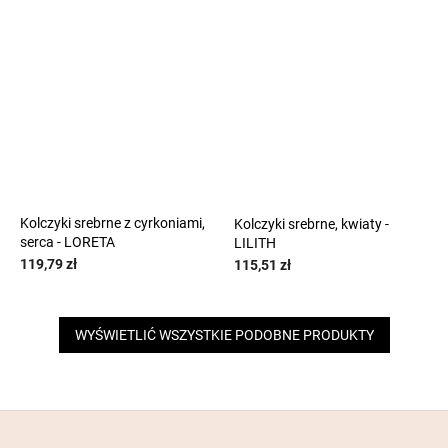
Kolczyki srebrne z cyrkoniami,
Kolczyki srebrne, kwiaty -
serca - LORETA
LILITH
119,79 zł
115,51 zł
WYŚWIETLIĆ WSZYSTKIE PODOBNE PRODUKTY
S
t