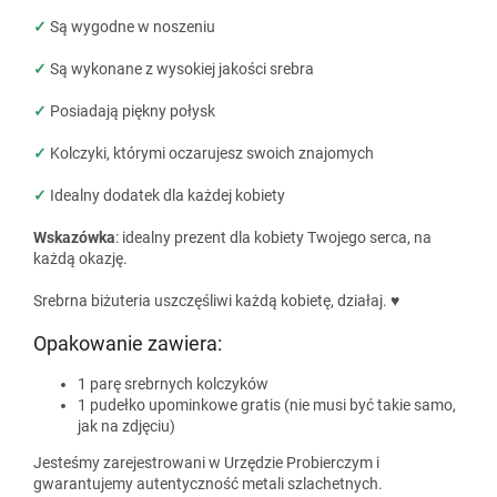
✓
Są wygodne w noszeniu
✓
Są wykonane z wysokiej jakości srebra
✓
Posiadają piękny połysk
✓
Kolczyki, którymi oczarujesz swoich znajomych
✓
Idealny dodatek dla każdej kobiety
Wskazówka
: idealny prezent dla kobiety Twojego serca, na
każdą okazję.
Srebrna biżuteria uszczęśliwi każdą kobietę, działaj. ♥
Opakowanie zawiera:
1 parę srebrnych kolczyków
1 pudełko upominkowe gratis (nie musi być takie samo,
jak na zdjęciu)
Jesteśmy zarejestrowani w Urzędzie Probierczym i
gwarantujemy autentyczność metali szlachetnych.