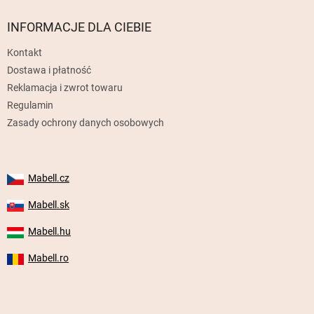
o
p
INFORMACJE DLA CIEBIE
k
Kontakt
a
Dostawa i płatność
Reklamacja i zwrot towaru
Regulamin
Zasady ochrony danych osobowych
Mabell.cz
Mabell.sk
Mabell.hu
Mabell.ro