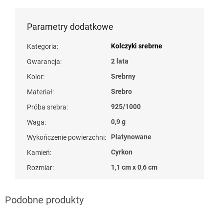
Parametry dodatkowe
Kolczyki srebrne
Kategoria
:
2 lata
Gwarancja
:
Srebrny
Kolor
:
Srebro
Materiał
:
925/1000
Próba srebra
:
0,9 g
Waga
:
Platynowane
Wykończenie powierzchni
:
Cyrkon
Kamień
:
1,1 cm x 0,6 cm
Rozmiar
: