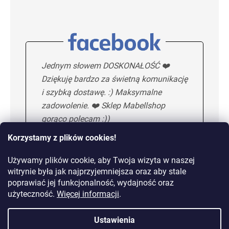
Jednym słowem DOSKONAŁOŚĆ ❤️
Dziękuję bardzo za świetną komunikację
i szybką dostawę. :) Maksymalne
zadowolenie. ❤️ Sklep Mabellshop
gorąco polecam :))
Korzystamy z plików cookies!
Używamy plików cookie, aby Twoja wizyta w naszej
Maria H.
5/5
witrynie była jak najprzyjemniejsza oraz aby stale
poprawiać jej funkcjonalność, wydajność oraz
KOLEJNA OPINIA
użyteczność.
Więcej informacji
.
Ustawienia