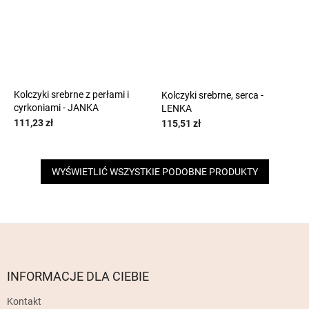
Kolczyki srebrne z perłami i
Kolczyki srebrne, serca -
cyrkoniami - JANKA
LENKA
111,23 zł
115,51 zł
WYŚWIETLIĆ WSZYSTKIE PODOBNE PRODUKTY
S
t
o
p
INFORMACJE DLA CIEBIE
k
Kontakt
a