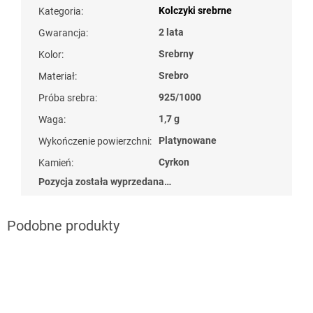
Kolczyki srebrne
Kategoria
:
2 lata
Gwarancja
:
Srebrny
Kolor
:
Srebro
Materiał
:
925/1000
Próba srebra
:
1,7 g
Waga
:
Platynowane
Wykończenie powierzchni
:
Cyrkon
Kamień
:
Pozycja została wyprzedana…