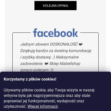
KOLEJNA OPINIA
Jednym słowem DOSKONAŁOŚĆ ❤️
Dziękuję bardzo za świetną komunikację
i szybką dostawę. :) Maksymalne
zadowolenie. ❤️ Sklep Mabellshop
gorąco polecam :))
Korzystamy z plików cookies!
Używamy plików cookie, aby Twoja wizyta w naszej
Maria H.
5/5
witrynie była jak najprzyjemniejsza oraz aby stale
poprawiać jej funkcjonalność, wydajność oraz
KOLEJNA OPINIA
użyteczność.
Więcej informacji
.