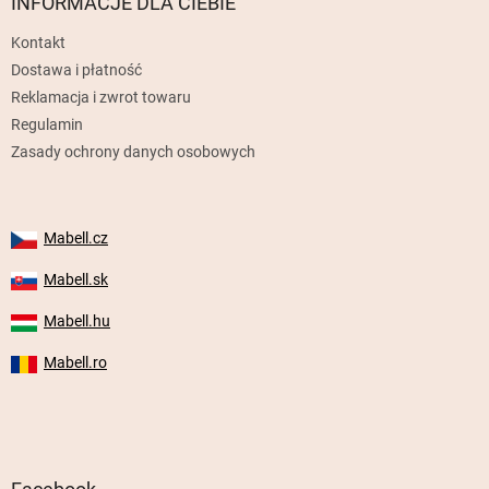
p
INFORMACJE DLA CIEBIE
k
Kontakt
a
Dostawa i płatność
Reklamacja i zwrot towaru
Regulamin
Zasady ochrony danych osobowych
Mabell.cz
Mabell.sk
Mabell.hu
Mabell.ro