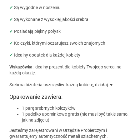
✓
Są wygodne w noszeniu
✓
Są wykonane z wysokiej jakości srebra
✓
Posiadają piękny połysk
✓
Kolczyki, którymi oczarujesz swoich znajomych
✓
Idealny dodatek dla każdej kobiety
Wskazówka
: idealny prezent dla kobiety Twojego serca, na
każdą okazję.
Srebrna biżuteria uszczęśliwi każdą kobietę, działaj. ♥
Opakowanie zawiera:
1 parę srebrnych kolczyków
1 pudełko upominkowe gratis (nie musi być takie samo,
jak na zdjęciu)
Jesteśmy zarejestrowani w Urzędzie Probierczym i
gwarantujemy autentyczność metali szlachetnych.