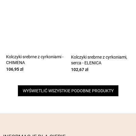
Kolczyki srebrne z cyrkoniami -
Kolczyki srebrne z cyrkoniami,
CHIMENA
serca - ELENICA
106,95 zł
102,67 zł
WYŚWIETLIĆ WSZYSTKIE PODOBNE PRODUKTY
S
t
o