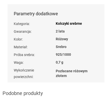
Parametry dodatkowe
Kolczyki srebrne
Kategoria
:
2 lata
Gwarancja
:
Różowy
Kolor
:
Srebro
Materiał
:
925/1000
Próba srebra
:
0,7 g
Waga
:
Wykończenie
Pozłacane różowym
złotem
powierzchni
: