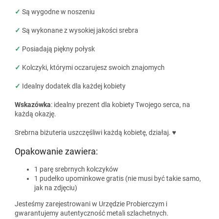
✓
Są wygodne w noszeniu
✓
Są wykonane z wysokiej jakości srebra
✓
Posiadają piękny połysk
✓
Kolczyki, którymi oczarujesz swoich znajomych
✓
Idealny dodatek dla każdej kobiety
Wskazówka
: idealny prezent dla kobiety Twojego serca, na
każdą okazję.
Srebrna biżuteria uszczęśliwi każdą kobietę, działaj. ♥
Opakowanie zawiera:
1 parę srebrnych kolczyków
1 pudełko upominkowe gratis (nie musi być takie samo,
jak na zdjęciu)
Jesteśmy zarejestrowani w Urzędzie Probierczym i
gwarantujemy autentyczność metali szlachetnych.