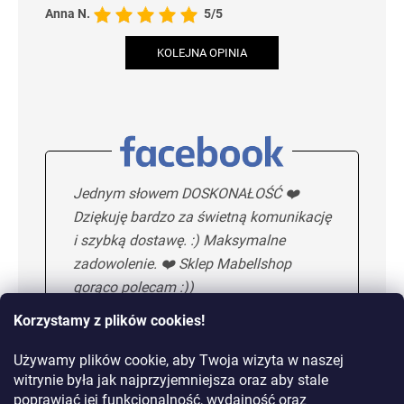
Anna N.
5/5
KOLEJNA OPINIA
Jednym słowem DOSKONAŁOŚĆ ❤️
Dziękuję bardzo za świetną komunikację
i szybką dostawę. :) Maksymalne
zadowolenie. ❤️ Sklep Mabellshop
gorąco polecam :))
Korzystamy z plików cookies!
Używamy plików cookie, aby Twoja wizyta w naszej
Maria H.
5/5
witrynie była jak najprzyjemniejsza oraz aby stale
poprawiać jej funkcjonalność, wydajność oraz