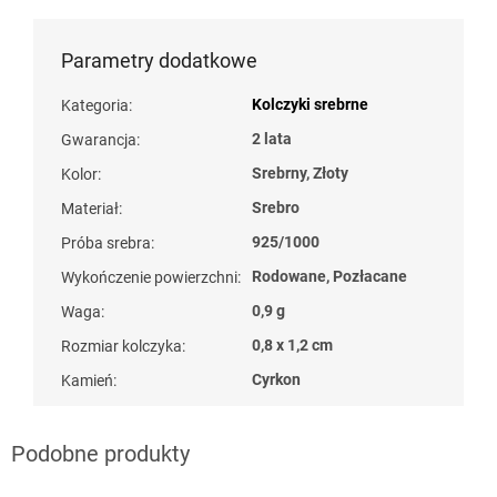
Parametry dodatkowe
Kolczyki srebrne
Kategoria
:
2 lata
Gwarancja
:
Srebrny, Złoty
Kolor
:
Srebro
Materiał
:
925/1000
Próba srebra
:
Rodowane, Pozłacane
Wykończenie powierzchni
:
0,9 g
Waga
:
0,8 x 1,2 cm
Rozmiar kolczyka
:
Cyrkon
Kamień
: