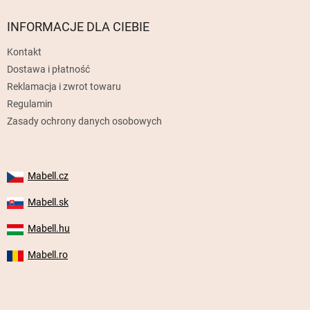
o
p
INFORMACJE DLA CIEBIE
k
Kontakt
a
Dostawa i płatność
Reklamacja i zwrot towaru
Regulamin
Zasady ochrony danych osobowych
Mabell.cz
Mabell.sk
Mabell.hu
Mabell.ro