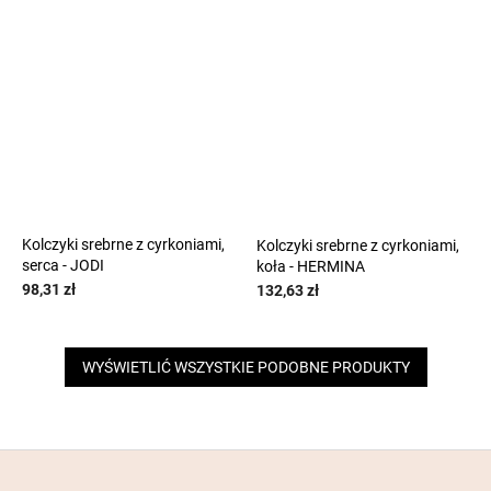
Kolczyki srebrne z cyrkoniami,
Kolczyki srebrne z cyrkoniami,
serca - JODI
koła - HERMINA
98,31 zł
132,63 zł
WYŚWIETLIĆ WSZYSTKIE PODOBNE PRODUKTY
S
t