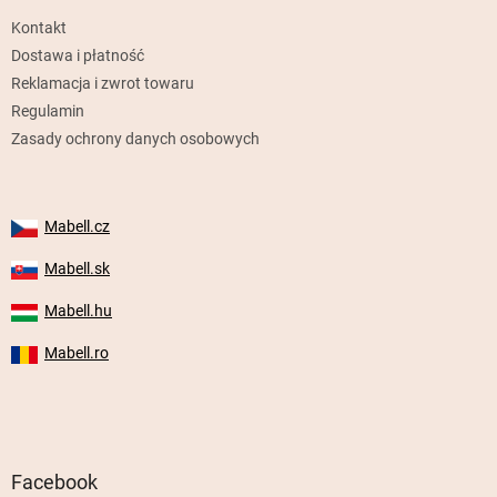
k
Kontakt
a
Dostawa i płatność
Reklamacja i zwrot towaru
Regulamin
Zasady ochrony danych osobowych
Mabell.cz
Mabell.sk
Mabell.hu
Mabell.ro
Facebook