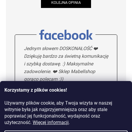
KOLEJNA OPINIA
Jednym słowem DOSKONAŁOŚĆ ❤️
Dziękuję bardzo za świetną komunikację
i szybką dostawę. :) Maksymalne
zadowolenie. ❤️ Sklep Mabellshop
gorąco polecam :))
Korzystamy z plików cookies!
Używamy plików cookie, aby Twoja wizyta w naszej
Maria H.
5/5
witrynie była jak najprzyjemniejsza oraz aby stale
poprawiać jej funkcjonalność, wydajność oraz
KOLEJNA OPINIA
użyteczność.
Więcej informacji
.