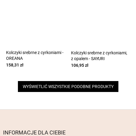
Kolczyki srebrne z cyrkoniami -
Kolczyki srebrne z cyrkoniami,
OREANA
z opalem - SAYURI
158,31 zł
106,95 zł
WYŚWIETLIĆ WSZYSTKIE PODOBNE PRODUKTY
S
t
o
p
INFORMACJE DLA CIEBIE