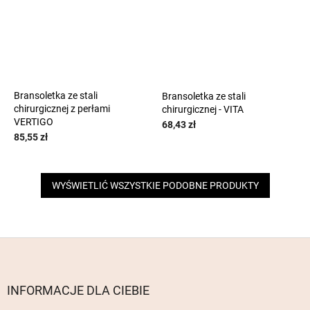
Bransoletka ze stali
Bransoletka ze stali
chirurgicznej z perłami
chirurgicznej - VITA
VERTIGO
68,43 zł
85,55 zł
WYŚWIETLIĆ WSZYSTKIE PODOBNE PRODUKTY
S
t
o
p
INFORMACJE DLA CIEBIE
k