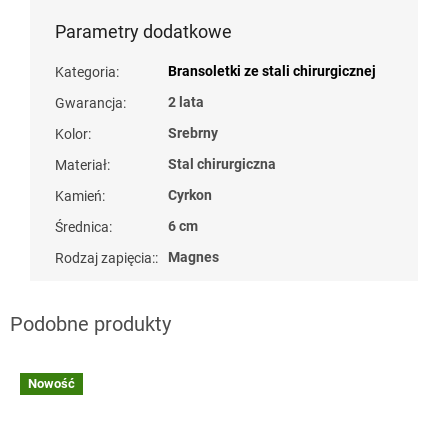
Parametry dodatkowe
Bransoletki ze stali chirurgicznej
Kategoria
:
2 lata
Gwarancja
:
Srebrny
Kolor
:
Stal chirurgiczna
Materiał
:
Cyrkon
Kamień
:
6 cm
Średnica
:
Magnes
Rodzaj zapięcia:
:
Nowość