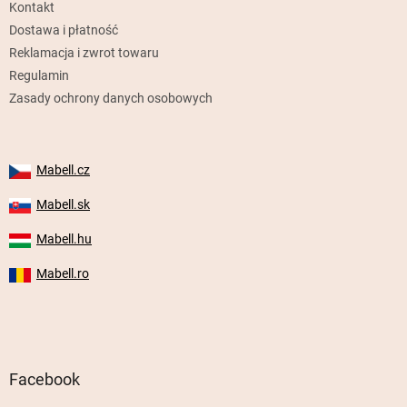
Kontakt
a
Dostawa i płatność
Reklamacja i zwrot towaru
Regulamin
Zasady ochrony danych osobowych
Mabell.cz
Mabell.sk
Mabell.hu
Mabell.ro
Facebook