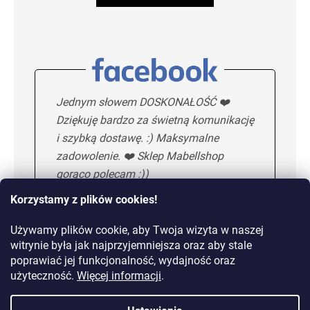
Jednym słowem DOSKONAŁOŚĆ ❤️
Dziękuję bardzo za świetną komunikację
i szybką dostawę. :) Maksymalne
zadowolenie. ❤️ Sklep Mabellshop
gorąco polecam :))
Korzystamy z plików cookies!
Używamy plików cookie, aby Twoja wizyta w naszej
Maria H.
5/5
witrynie była jak najprzyjemniejsza oraz aby stale
poprawiać jej funkcjonalność, wydajność oraz
KOLEJNA OPINIA
użyteczność.
Więcej informacji
.