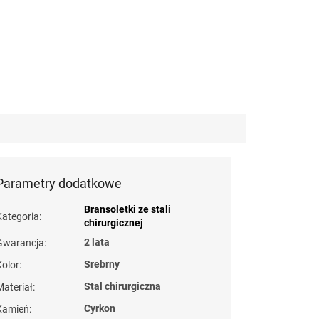
Parametry dodatkowe
Bransoletki ze stali
Kategoria
:
chirurgicznej
2 lata
Gwarancja
:
Srebrny
Kolor
:
Stal chirurgiczna
Materiał
:
Cyrkon
Kamień
: