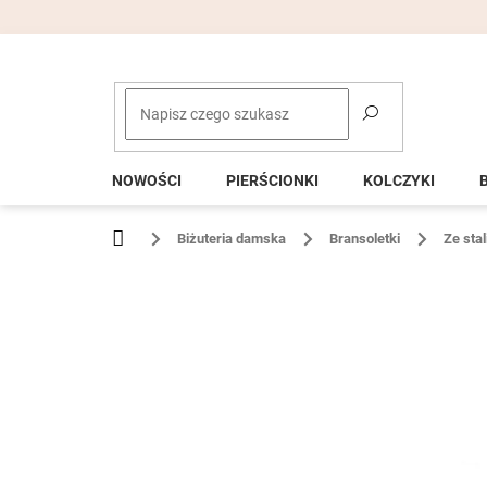
Przejść
do
treści
NOWOŚCI
PIERŚCIONKI
KOLCZYKI
Home
Biżuteria damska
Bransoletki
Ze stal