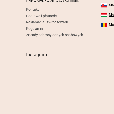
INFORMACJE DLA CIEBIE
a
Mab
Kontakt
Mab
Dostawa i płatność
Reklamacja i zwrot towaru
Mab
Regulamin
Zasady ochrony danych osobowych
Instagram