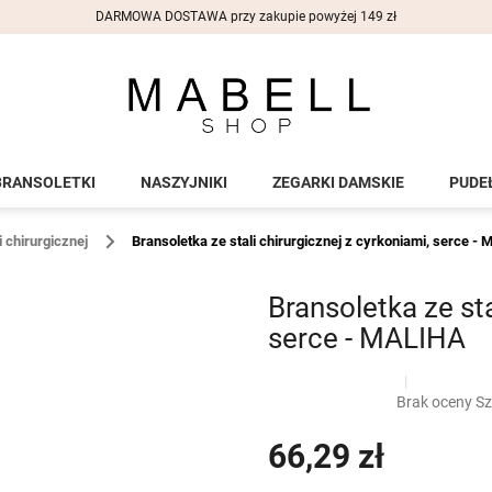
DARMOWA DOSTAWA przy zakupie powyżej 149 zł
BRANSOLETKI
NASZYJNIKI
ZEGARKI DAMSKIE
PUDE
i chirurgicznej
Bransoletka ze stali chirurgicznej z cyrkoniami, serce -
Bransoletka ze sta
serce - MALIHA
naramky z ocele
?
Średnia
Brak oceny
Sz
G_BS10:10:PLN:P:f
ocena
produktu
66,29 zł
wynosi
0,0