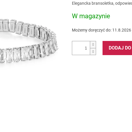
Cena
Elegancka bransoletka, odpowied
na
jednostkowa:
5
W magazynie
gwiazdek.
Możemy doręczyć do:
11.8.2026
DODAJ DO