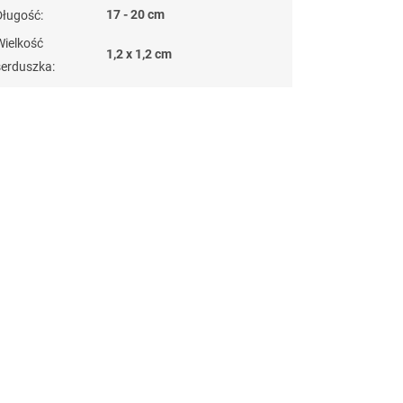
17 - 20 cm
Długość
:
Wielkość
1,2 x 1,2 cm
serduszka
:
naramky z ocele
?
G_BS10:10:PLN:P:f