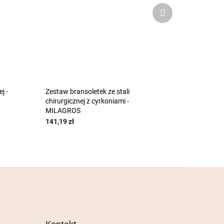
Produkt
następny
j -
Zestaw bransoletek ze stali
chirurgicznej z cyrkoniami -
MILAGROS
141,19 zł