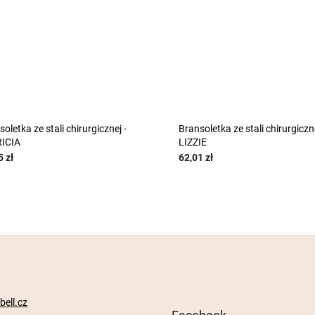
oletka ze stali chirurgicznej -
Bransoletka ze stali chirurgiczne
ICIA
LIZZIE
5 zł
62,01 zł
ell.cz