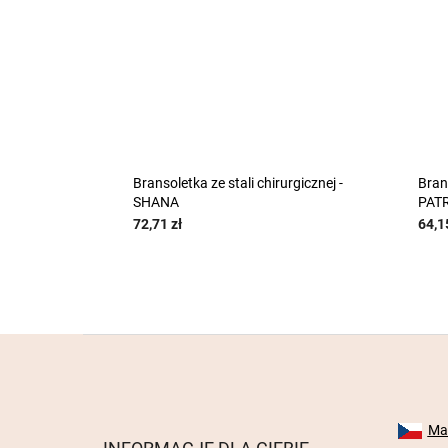
Bransoletka ze stali chirurgicznej -
Brans
SHANA
PATR
72,71 zł
64,1
S
t
o
p
k
Mab