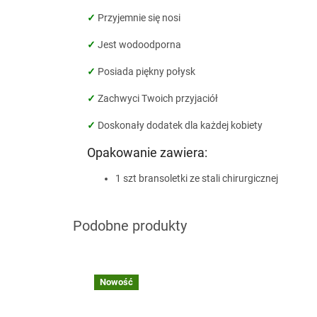
✓
Przyjemnie się nosi
✓
Jest wodoodporna
✓
Posiada piękny połysk
✓
Zachwyci Twoich przyjaciół
✓
Doskonały dodatek dla każdej kobiety
Opakowanie zawiera:
1 szt bransoletki ze stali chirurgicznej
Nowość
nar
G_B