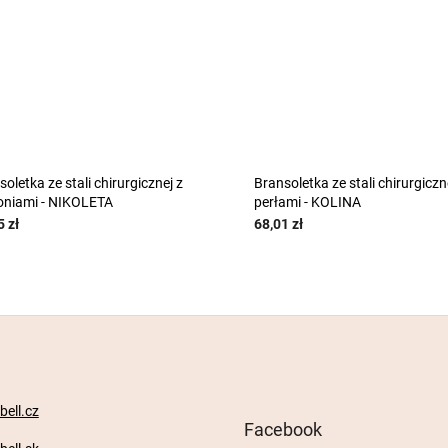
S10:10:PLN:P:f
oletka ze stali chirurgicznej z
Bransoletka ze stali chirurgiczn
oniami - NIKOLETA
perłami - KOLINA
5 zł
68,01 zł
ell.cz
Facebook