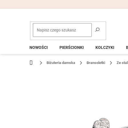
Przejść
do
treści
NOWOŚCI
PIERŚCIONKI
KOLCZYKI
Home
Biżuteria damska
Bransoletki
Ze stal