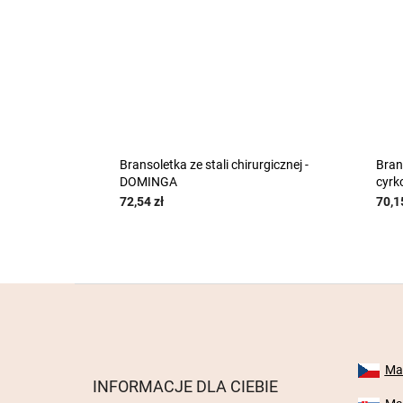
G_B
Bransoletka ze stali chirurgicznej -
Brans
DOMINGA
cyrk
72,54 zł
70,1
S
t
o
p
k
Mab
INFORMACJE DLA CIEBIE
a