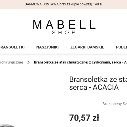
DARMOWA DOSTAWA przy zakupie powyżej 149 zł
BRANSOLETKI
NASZYJNIKI
ZEGARKI DAMSKIE
PUDE
i chirurgicznej
Bransoletka ze stali chirurgicznej z cyrkoniami, serca -
Bransoletka ze sta
serca - ACACIA
naramky z ocele
?
Średnia
Brak oceny
Sz
G_BS10:10:PLN:P:f
ocena
produktu
70,57 zł
wynosi
0,0