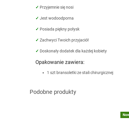
✓
Przyjemnie się nosi
✓
Jest wodoodporna
✓
Posiada piękny połysk
✓
Zachwyci Twoich przyjaciół
✓
Doskonały dodatek dla każdej kobiety
Opakowanie zawiera:
1 szt bransoletki ze stali chirurgicznej
naramky z ocele
No
?
nar
G_BS10:10:PLN:P:f