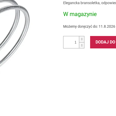
Cena
Elegancka bransoletka, odpowied
na
jednostkowa:
5
W magazynie
gwiazdek.
Możemy doręczyć do:
11.8.2026
DODAJ DO