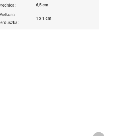
6,5 cm
Średnica
:
Wielkość
1 x 1 cm
serduszka
:
naramky z ocele
?
G_BS10:10:PLN:P:f
Produkt