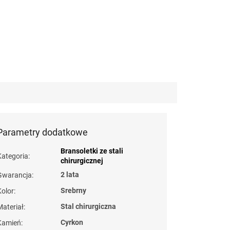
Parametry dodatkowe
Bransoletki ze stali
Kategoria
:
chirurgicznej
2 lata
Gwarancja
:
Srebrny
Kolor
:
Stal chirurgiczna
Materiał
:
Cyrkon
Kamień
: