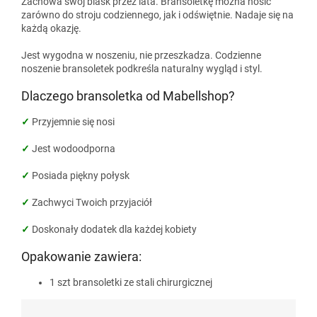
Zachowa swój blask przez lata. Bransoletkę można nosić
zarówno do stroju codziennego, jak i odświętnie. Nadaje się na
każdą okazję.
Jest wygodna w noszeniu, nie przeszkadza. Codzienne
noszenie bransoletek podkreśla naturalny wygląd i styl.
Dlaczego bransoletka od Mabellshop?
✓
Przyjemnie się nosi
✓
Jest wodoodporna
✓
Posiada piękny połysk
✓
Zachwyci Twoich przyjaciół
✓
Doskonały dodatek dla każdej kobiety
Opakowanie zawiera:
1 szt bransoletki ze stali chirurgicznej