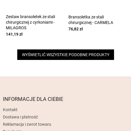
Zestaw bransoletek ze stali
Bransoletka ze stali
chirurgicznej z cyrkoniami -
chirurgicznej - CARMELA
MILAGROS
76,82 zł
141,19 zł
WYŚWIETLIĆ WSZYSTKIE PODOBNE PRODUKTY
S
t
o
p
INFORMACJE DLA CIEBIE
k
Kontakt
a
Dostawa i płatność
Reklamacja i zwrot towaru