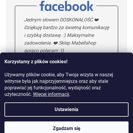
Jednym słowem DOSKONAŁOŚĆ ❤️
Dziękuję bardzo za świetną komunikację
i szybką dostawę. :) Maksymalne
zadowolenie. ❤️ Sklep Mabellshop
gorąco polecam :))
Korzystamy z plików cookies!
Używamy plików cookie, aby Twoja wizyta w naszej
Maria H.
5/5
witrynie była jak najprzyjemniejsza oraz aby stale
poprawiać jej funkcjonalność, wydajność oraz
KOLEJNA OPINIA
użyteczność.
Więcej informacji
.
Ustawienia
Dostawa od 10,99 zł lub
gratis od 149 zł
Zgadzam się
14 dni na zwrot towaru bez podania przyczyny