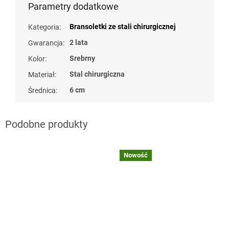
Parametry dodatkowe
Bransoletki ze stali chirurgicznej
Kategoria
:
2 lata
Gwarancja
:
Srebrny
Kolor
:
Stal chirurgiczna
Materiał
:
6 cm
Średnica
:
naramky z ocele
Nowość
?
naramky z ocele
G_BS10:10:PLN:P:f
?
G_BS10:10:PLN:P:f