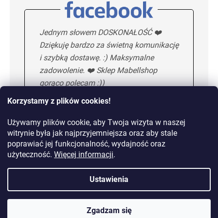
Jednym słowem DOSKONAŁOŚĆ ❤️
Dziękuję bardzo za świetną komunikację
i szybką dostawę. :) Maksymalne
zadowolenie. ❤️ Sklep Mabellshop
gorąco polecam :))
Korzystamy z plików cookies!
Używamy plików cookie, aby Twoja wizyta w naszej
Maria H.
5/5
witrynie była jak najprzyjemniejsza oraz aby stale
poprawiać jej funkcjonalność, wydajność oraz
KOLEJNA OPINIA
użyteczność.
Więcej informacji
.
Ustawienia
Dostawa od 10,99 zł lub
gratis od 149 zł
Zgadzam się
14 dni na zwrot towaru bez podania przyczyny