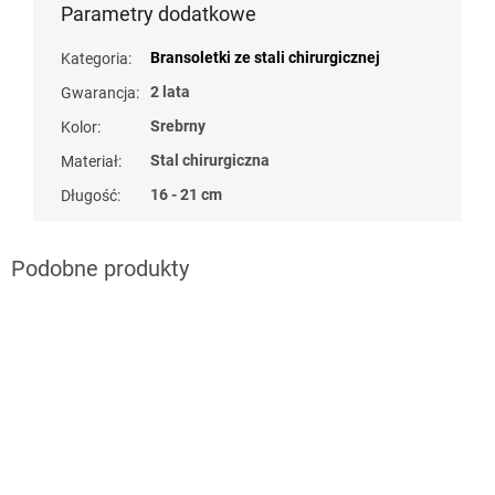
Parametry dodatkowe
Bransoletki ze stali chirurgicznej
Kategoria
:
2 lata
Gwarancja
:
Srebrny
Kolor
:
Stal chirurgiczna
Materiał
:
16 - 21 cm
Długość
:
naramky z ocele
?
G_BS10:10:PLN:P:f