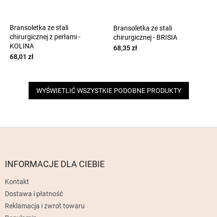
Bransoletka ze stali
Bransoletka ze stali
chirurgicznej z perłami -
chirurgicznej - BRISIA
KOLINA
68,35 zł
68,01 zł
WYŚWIETLIĆ WSZYSTKIE PODOBNE PRODUKTY
S
t
o
p
INFORMACJE DLA CIEBIE
k
Kontakt
a
Dostawa i płatność
Reklamacja i zwrot towaru