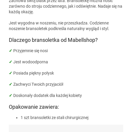
Zachowa swój blask przez lata. Bransoletkę można nosić
zarówno do stroju codziennego, jak i odświętnie. Nadaje się na
każdą okazję.
Jest wygodna w noszeniu, nie przeszkadza. Codzienne
noszenie bransoletek podkreśla naturalny wygląd i styl.
Dlaczego bransoletka od Mabellshop?
✓
Przyjemnie się nosi
✓
Jest wodoodporna
✓
Posiada piękny połysk
✓
Zachwyci Twoich przyjaciół
✓
Doskonały dodatek dla każdej kobiety
Opakowanie zawiera:
1 szt bransoletki ze stali chirurgicznej