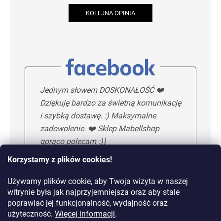
KOLEJNA OPINIA
Jednym słowem DOSKONAŁOŚĆ ❤️
Dziękuję bardzo za świetną komunikację
i szybką dostawę. :) Maksymalne
zadowolenie. ❤️ Sklep Mabellshop
gorąco polecam :))
Korzystamy z plików cookies!
Używamy plików cookie, aby Twoja wizyta w naszej
Maria H.
5/5
witrynie była jak najprzyjemniejsza oraz aby stale
poprawiać jej funkcjonalność, wydajność oraz
KOLEJNA OPINIA
użyteczność.
Więcej informacji
.