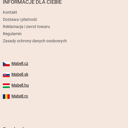
p
INFORMACJE DLA CIEBIE
k
Kontakt
a
Dostawa i płatność
Reklamacja i zwrot towaru
Regulamin
Zasady ochrony danych osobowych
Mabell.cz
Mabell.sk
Mabell.hu
Mabell.ro