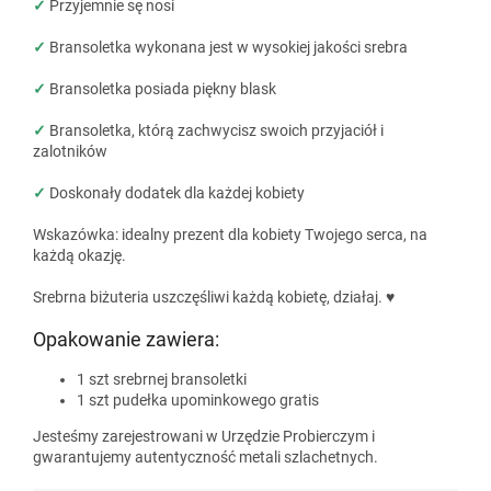
✓
Przyjemnie sę nosi
✓
Bransoletka wykonana jest w wysokiej jakości srebra
✓
Bransoletka posiada piękny blask
✓
Bransoletka, którą zachwycisz swoich przyjaciół i
zalotników
✓
Doskonały dodatek dla każdej kobiety
Wskazówka: idealny prezent dla kobiety Twojego serca, na
każdą okazję.
Srebrna biżuteria uszczęśliwi każdą kobietę, działaj. ♥
Opakowanie zawiera:
1 szt srebrnej bransoletki
1 szt pudełka upominkowego gratis
Jesteśmy zarejestrowani w Urzędzie Probierczym i
gwarantujemy autentyczność metali szlachetnych.