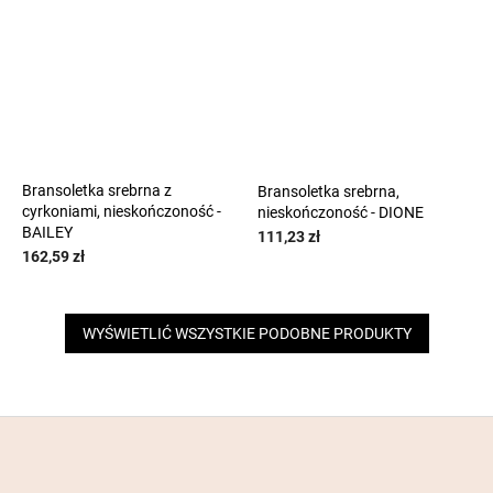
Bransoletka srebrna z
Bransoletka srebrna,
cyrkoniami, nieskończoność -
nieskończoność - DIONE
BAILEY
111,23 zł
162,59 zł
WYŚWIETLIĆ WSZYSTKIE PODOBNE PRODUKTY
S
t
o