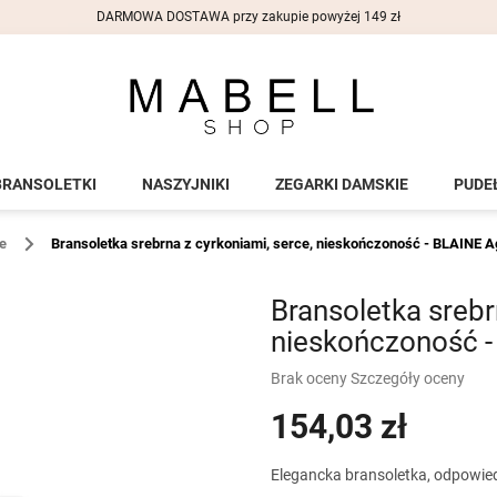
DARMOWA DOSTAWA przy zakupie powyżej 149 zł
BRANSOLETKI
NASZYJNIKI
ZEGARKI DAMSKIE
PUDE
e
Bransoletka srebrna z cyrkoniami, serce, nieskończoność - BLAINE
A
Bransoletka srebr
nieskończoność 
Średnia
Brak oceny
Szczegóły oceny
ocena
154,03 zł
produktu
wynosi
0,0
Cena
Elegancka bransoletka, odpowied
na
jednostkowa: