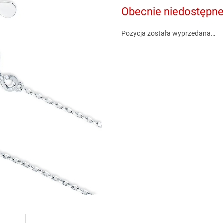
5
Obecnie niedostępn
gwiazdek.
Pozycja została wyprzedana…