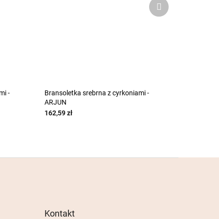
Produkt
następny
mi -
Bransoletka srebrna z cyrkoniami -
ARJUN
162,59 zł
Kontakt