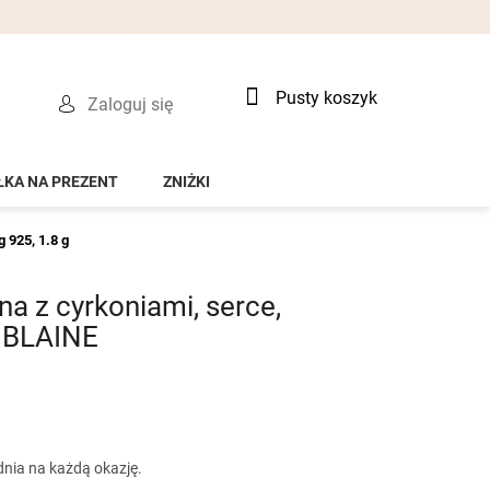
Koszyk
Pusty koszyk
Zaloguj się
ŁKA NA PREZENT
ZNIŻKI
g 925, 1.8 g
na z cyrkoniami, serce,
- BLAINE
nia na każdą okazję.