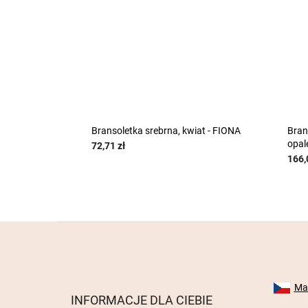
Bransoletka srebrna, kwiat - FIONA
Bran
opal
72,71 zł
166,
S
t
o
p
k
Mab
INFORMACJE DLA CIEBIE
a