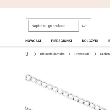
Przejść
do
treści
NOWOŚCI
PIERŚCIONKI
KOLCZYKI
Home
Biżuteria damska
Bransoletki
Srebrn