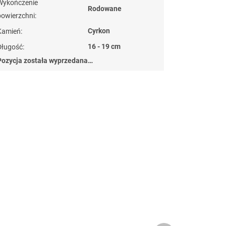
Wykończenie
Rodowane
powierzchni
:
Cyrkon
Kamień
:
16 - 19 cm
Długość
:
Pozycja została wyprzedana…