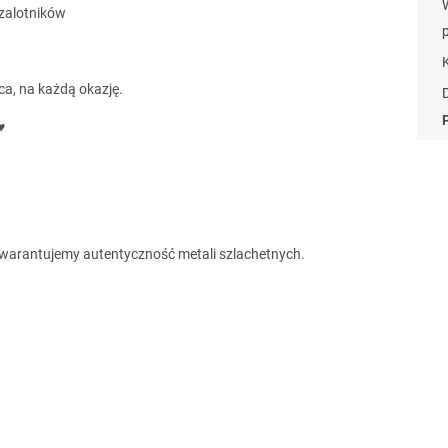
 zalotników
ca, na każdą okazję.
♥
gwarantujemy autentyczność metali szlachetnych.