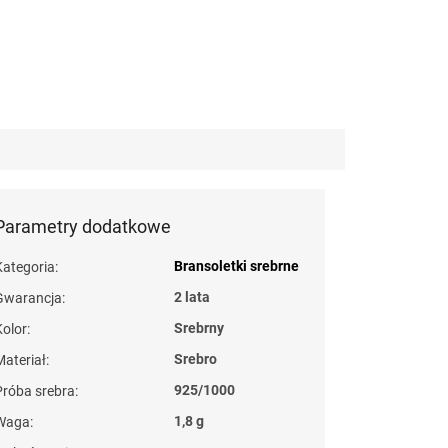
Parametry dodatkowe
Bransoletki srebrne
Kategoria
:
2 lata
Gwarancja
:
Srebrny
Kolor
:
Srebro
Materiał
:
925/1000
Próba srebra
:
1,8 g
Waga
: