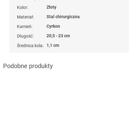
Złoty
Kolor
:
Stal chirurgiczna
Materiał
:
Cyrkon
Kamień
:
20,5 - 23 cm
Długość
:
1,1 cm
Średnica kola
:
naramky z ocele
?
G_BS10:10:PLN:P:f