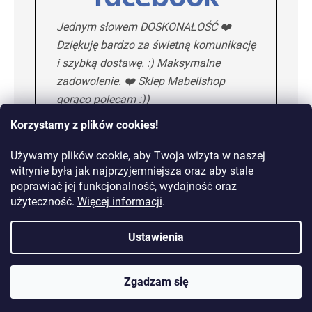
Jednym słowem DOSKONAŁOŚĆ ❤️
Dziękuję bardzo za świetną komunikację
i szybką dostawę. :) Maksymalne
zadowolenie. ❤️ Sklep Mabellshop
gorąco polecam :))
Korzystamy z plików cookies!
Używamy plików cookie, aby Twoja wizyta w naszej
Maria H.
5/5
witrynie była jak najprzyjemniejsza oraz aby stale
poprawiać jej funkcjonalność, wydajność oraz
KOLEJNA OPINIA
użyteczność.
Więcej informacji
.
Ustawienia
Dostawa od 10,99 zł lub
gratis od 149 zł
Zgadzam się
14 dni na zwrot towaru bez podania przyczyny