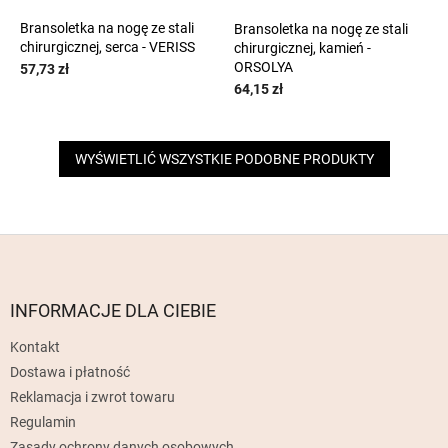
Bransoletka na nogę ze stali
Bransoletka na nogę ze stali
chirurgicznej, serca - VERISS
chirurgicznej, kamień -
ORSOLYA
57,73 zł
64,15 zł
WYŚWIETLIĆ WSZYSTKIE PODOBNE PRODUKTY
S
t
o
p
INFORMACJE DLA CIEBIE
k
Kontakt
a
Dostawa i płatność
Reklamacja i zwrot towaru
Regulamin
Zasady ochrony danych osobowych