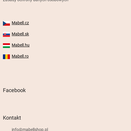
Mabell.cz
Mabell.sk
Mabell.hu
Mabell.ro
Facebook
Kontakt
info
@
mabellshop.pl